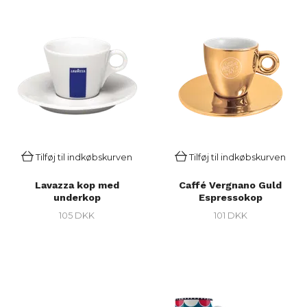
Tilføj til indkøbskurven
Tilføj til indkøbskurven
Lavazza kop med
Caffé Vergnano Guld
underkop
Espressokop
105 DKK
101 DKK