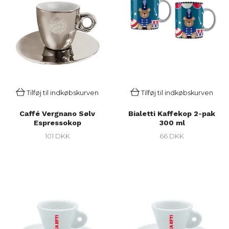
Tilføj til indkøbskurven
Tilføj til indkøbskurven
Caffé Vergnano Sølv
Bialetti Kaffekop 2-pak
Espressokop
300 ml
101 DKK
66 DKK