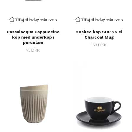
Tilføj til indkøbskurven
Tilføj til indkøbskurven
Passalacqua Cappuccino
Huskee kop SUP 25 cl
kop med underkop i
Charcoal Mug
porcelæn
139 DKK
75 DKK