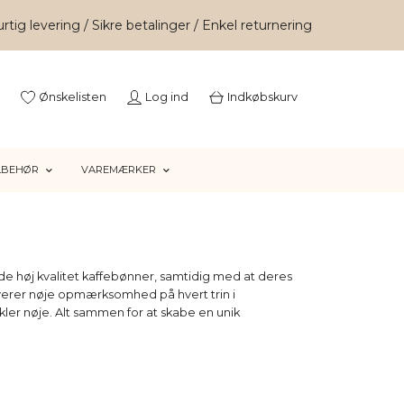
rtig levering / Sikre betalinger / Enkel returnering
Ønskelisten
Log ind
Indkøbskurv
LBEHØR
VAREMÆRKER
lbyde høj kvalitet kaffebønner, samtidig med at deres
lverer nøje opmærksomhed på hvert trin i
ikler nøje. Alt sammen for at skabe en unik