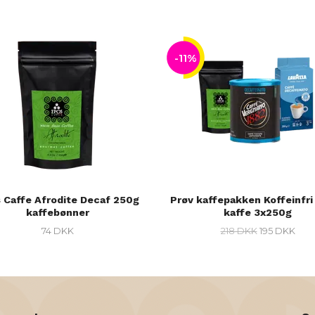
-11%
 Caffe Afrodite Decaf 250g
Prøv kaffepakken Koffeinfri
kaffebønner
kaffe 3x250g
74 DKK
218 DKK
195 DKK