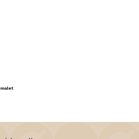
 malet