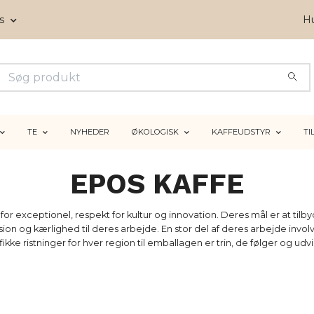
ms
Hu
TE
NYHEDER
ØKOLOGISK
KAFFEUDSTYR
TI
EPOS KAFFE
tår for exceptionel, respekt for kultur og innovation. Deres mål er at ti
n og kærlighed til deres arbejde. En stor del af deres arbejde invo
ikke ristninger for hver region til emballagen er trin, de følger og udv