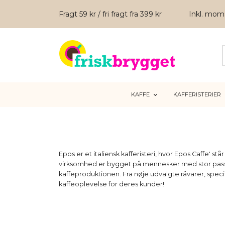
Fragt 59 kr / fri fragt fra 399 kr
Inkl. mo
KAFFE
KAFFERISTERIER
Epos er et italiensk kafferisteri, hvor Epos Caffe' s
virksomhed er bygget på mennesker med stor passio
kaffeproduktionen. Fra nøje udvalgte råvarer, specif
kaffeoplevelse for deres kunder!