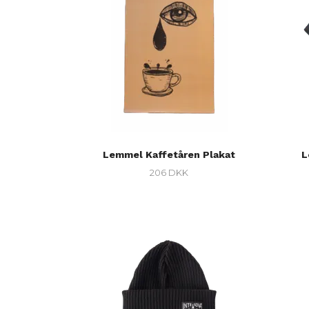
Lemmel Kaffetåren Plakat
L
206 DKK