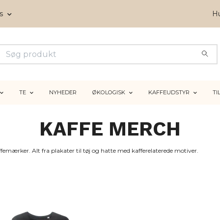
ms
Hu
TE
NYHEDER
ØKOLOGISK
KAFFEUDSTYR
TI
KAFFE MERCH
affemærker. Alt fra plakater til tøj og hatte med kafferelaterede motiver.