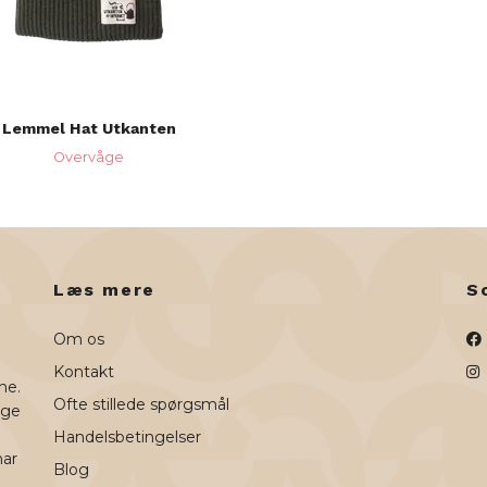
Lemmel Hat Utkanten
Overvåge
Læs mere
S
Om os
Kontakt
ne.
Ofte stillede spørgsmål
uge
Handelsbetingelser
har
Blog