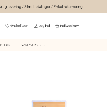
rtig levering / Sikre betalinger / Enkel returnering
Ønskelisten
Log ind
Indkøbskurv
LBEHØR
VAREMÆRKER