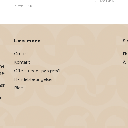
2 876 DKK
5 756 DKK
Læs mere
S
Om os
Kontakt
ne.
Ofte stillede spørgsmål
uge
Handelsbetingelser
har
Blog
r.