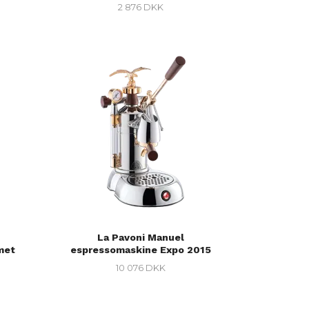
2 876 DKK
La Pavoni Manuel
met
espressomaskine Expo 2015
10 076 DKK