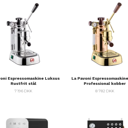
voni Espressomaskine Luksus
La Pavoni Espressomaskin
Rustfrit stål
Professional kobber
7 196 DKK
8 782 DKK