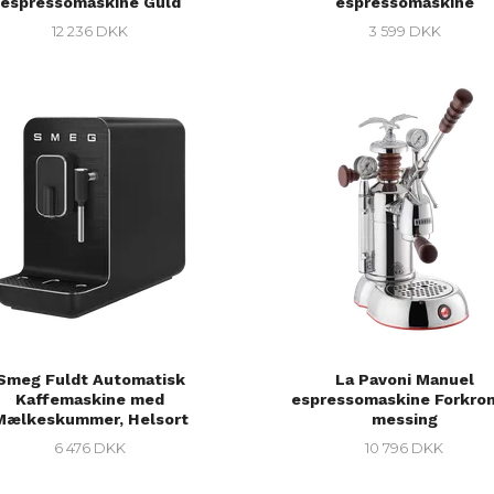
espressomaskine Guld
espressomaskine
12 236 DKK
3 599 DKK
Smeg Fuldt Automatisk
La Pavoni Manuel
Kaffemaskine med
espressomaskine Forkro
Mælkeskummer, Helsort
messing
6 476 DKK
10 796 DKK