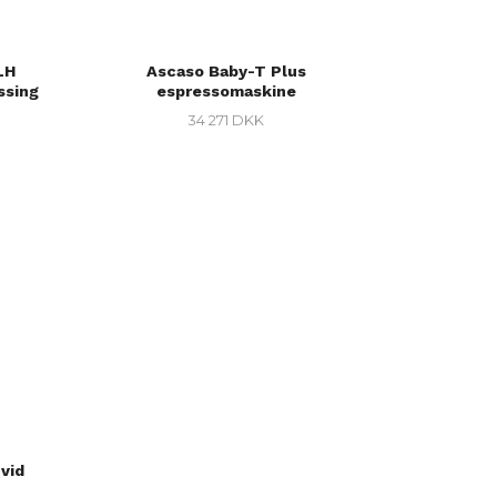
LH
Ascaso Baby-T Plus
ssing
espressomaskine
34 271 DKK
vid