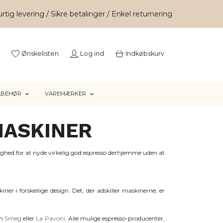
rtig levering / Sikre betalinger / Enkel returnering
Ønskelisten
Log ind
Indkøbskurv
LBEHØR
VAREMÆRKER
MASKINER
ghed for at nyde virkelig god espresso derhjemme uden at
er i forskellige design. Det, der adskiller maskinerne, er
om
Smeg
eller
La Pavoni
. Alle mulige espresso-producenter,