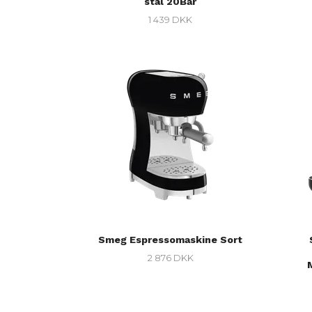
stål 20Bar
1 439 DKK
Smeg Espressomaskine Sort
2 876 DKK