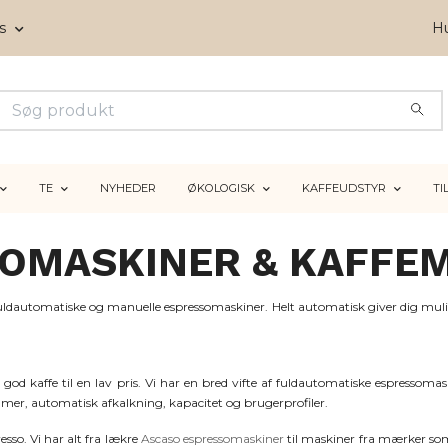
ms
Hu
TE
NYHEDER
ØKOLOGISK
KAFFEUDSTYR
TI
OMASKINER & KAFFE
fuldautomatiske og manuelle espressomaskiner. Helt automatisk giver dig muli
d kaffe til en lav pris. Vi har en bred vifte af fuldautomatiske espressomaskin
mer, automatisk afkalkning, kapacitet og brugerprofiler.
esso. Vi har alt fra lækre
Ascaso espressomaskiner
til maskiner fra mærker s