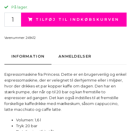
På lager.
TILFØJ TIL INDKØBSKURVEN
Varenummer:
249412
INFORMATION
ANMELDELSER
Espressomaskine fra Princess. Dette er en brugervenlig og enkel
espressomaskine, der er velegnet til derhjemme eller i miljøer,
hvor der drikkes et par kopper kaffe om dagen. Den har en
stærk pumpe, der når op til 20 bar og kan fremstille to
espressoer ad gangen. Det kan også indstilles til at fremstille
forskellige kaffedrikke med mælkeskum, såsom cappuccino,
latte macchiato og caffe latte.
Volumen: 1,6 l
Tryk: 20 bar