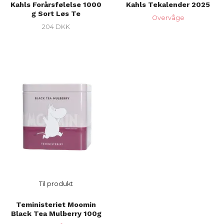
Kahls Forårsfølelse 1000
Kahls Tekalender 2025
g Sort Løs Te
Overvåge
204 DKK
Til produkt
Teministeriet Moomin
Black Tea Mulberry 100g