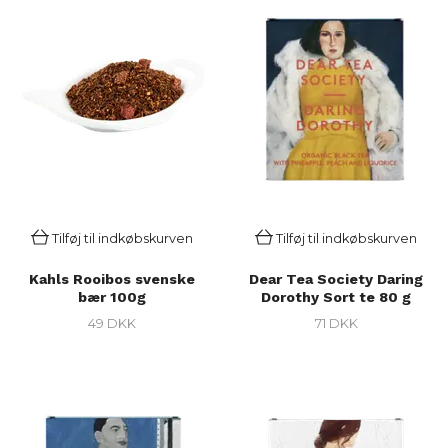
Tilføj til indkøbskurven
Tilføj til indkøbskurven
Kahls Rooibos svenske
Dear Tea Society Daring
bær 100g
Dorothy Sort te 80 g
49 DKK
71 DKK