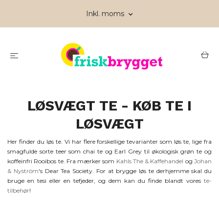
Inkl. moms
LØSVÆGT TE - KØB TE I
LØSVÆGT
Her finder du løs te. Vi har flere forskellige tevarianter som løs te, lige fra
smagfulde sorte teer som chai te og Earl Grey til økologisk grøn te og
koffeinfri Rooibos te. Fra mærker som
Kahls The & Kaffehandel
og
Johan
& Nyström
's Dear Tea Society. For at brygge løs te derhjemme skal du
bruge en tesi eller en tefjeder, og dem kan du finde blandt vores
te-
tilbehør
!