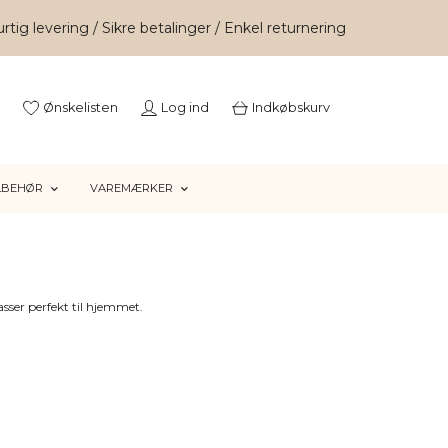
rtig levering / Sikre betalinger / Enkel returnering
Ønskelisten
Log ind
Indkøbskurv
LBEHØR
VAREMÆRKER
sser perfekt til hjemmet.