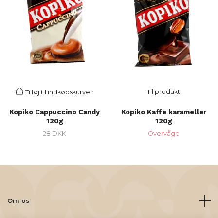
Til produkt
Tilføj til indkøbskurven
Kopiko Cappuccino Candy
Kopiko Kaffe karameller
120g
120g
28 DKK
Overvåge
Om os