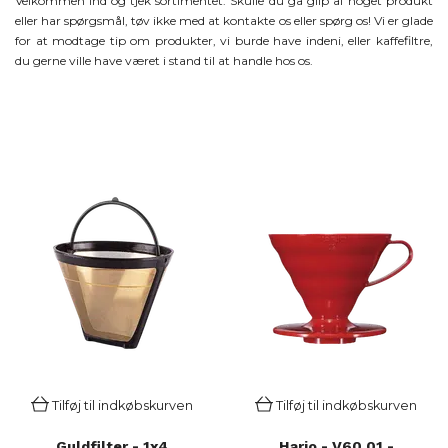
Velkommen ind og tjek sortimentet. Skulle du gå glip af noget produkt
eller har spørgsmål, tøv ikke med at kontakte os eller spørg os! Vi er glade
for at modtage tip om produkter, vi burde have indeni, eller kaffefiltre,
du gerne ville have været i stand til at handle hos os.
Tilføj til indkøbskurven
Tilføj til indkøbskurven
Guldfilter - 1x4
Hario - V60 01 -