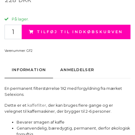
På lager.
TILFØJ TIL INDKØBSKURVEN
Varenummer:
GF2
INFORMATION
ANMELDELSER
En permanent filterstørrelse 1X2 med forgyldning fra mærket
Selexions.
Dette er et
kaffefilter
, der kan bruges flere gange og er
velegnet til kaffemaskiner, der brygger til 2-6 personer.
Bevarer smagen af kaffe
Genanvendelig, bæredygtig, permanent, derfor økologisk
fornuftig