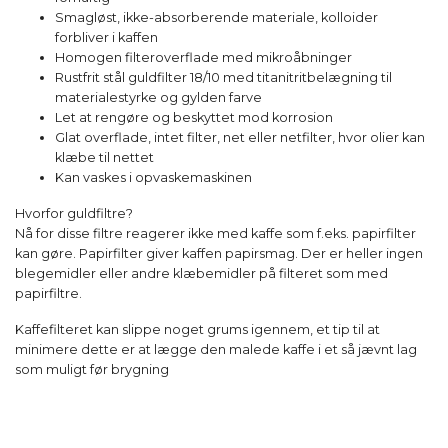
Smagløst, ikke-absorberende materiale, kolloider
forbliver i kaffen
Homogen filteroverflade med mikroåbninger
Rustfrit stål guldfilter 18/10 med titanitritbelægning til
materialestyrke og gylden farve
Let at rengøre og beskyttet mod korrosion
Glat overflade, intet filter, net eller netfilter, hvor olier kan
klæbe til nettet
Kan vaskes i opvaskemaskinen
Hvorfor guldfiltre?
Nå for disse filtre reagerer ikke med kaffe som f.eks. papirfilter
kan gøre. Papirfilter giver kaffen papirsmag. Der er heller ingen
blegemidler eller andre klæbemidler på filteret som med
papirfiltre.
Kaffefilteret kan slippe noget grums igennem, et tip til at
minimere dette er at lægge den malede kaffe i et så jævnt lag
som muligt før brygning