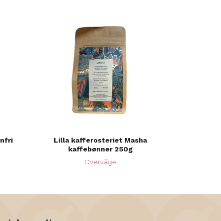
nfri
Lilla kafferosteriet Masha
kaffebønner 250g
Overvåge