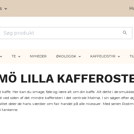
ms
Hu
TE
NYHEDER
ØKOLOGISK
KAFFEUDSTYR
TI
MÖ LILLA KAFFEROSTE
tet kaffe. Her kan du smage, føle og lære alt om din kaffe. Alt dette i de smukkest
fé ved siden af det mindre kafferisteri i det centrale Malmø. I sin søgen efte
litet deler de hans værdier om fair handel på alle niveauer. Med serien Rostmä
i tankerne.