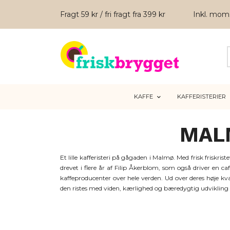
Fragt 59 kr / fri fragt fra 399 kr
Inkl. mo
KAFFE
KAFFERISTERIER
MAL
Et lille kafferisteri på gågaden i Malmø. Med frisk friskris
drevet i flere år af Filip Åkerblom, som også driver en ca
kaffeproducenter over hele verden. Ud over deres høje kva
den ristes med viden, kærlighed og bæredygtig udvikling 