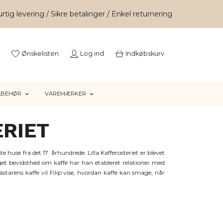
rtig levering / Sikre betalinger / Enkel returnering
Ønskelisten
Log ind
Indkøbskurv
LBEHØR
VAREMÆRKER
RIET
e huse fra det 17. århundrede. Lilla Kafferosteriet er blevet
r øget bevidsthed om kaffe har han etableret relationer med
starens kaffe vil Filip vise, hvordan kaffe kan smage, når