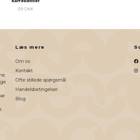
kaffebønner
129 DKK
Læs mere
S
Om os
Kontakt
ne.
Ofte stillede spørgsmål
uge
Handelsbetingelser
har
Blog
r.