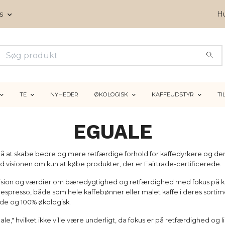
ms
Hu
TE
NYHEDER
ØKOLOGISK
KAFFEUDSTYR
TI
EGUALE
på at skabe bedre og mere retfærdige forhold for kaffedyrkere og der
 visionen om kun at købe produkter, der er Fairtrade-certificerede.
sion og værdier om bæredygtighed og retfærdighed med fokus på ka
ler espresso, både som hele kaffebønner eller malet kaffe i deres sort
rade og 100% økologisk.
," hvilket ikke ville være underligt, da fokus er på retfærdighed og l