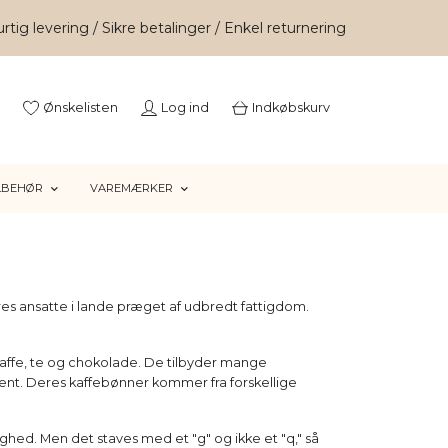
rtig levering / Sikre betalinger / Enkel returnering
Ønskelisten
Log ind
Indkøbskurv
LBEHØR
VAREMÆRKER
es ansatte i lande præget af udbredt fattigdom.
ffe, te og chokolade. De tilbyder mange
iment. Deres kaffebønner kommer fra forskellige
ighed. Men det staves med et "g" og ikke et "q," så