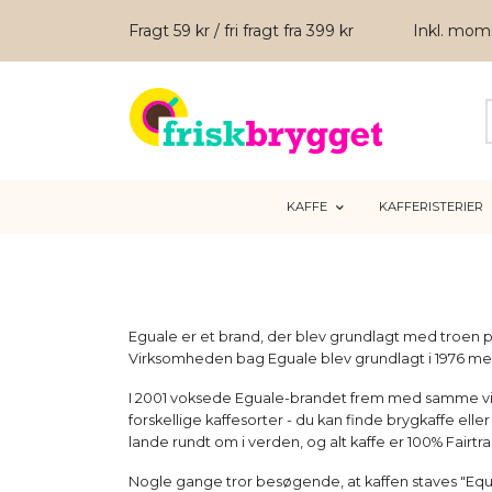
Fragt 59 kr / fri fragt fra 399 kr
Inkl. mo
KAFFE
KAFFERISTERIER
Eguale er et brand, der blev grundlagt med troen 
Virksomheden bag Eguale blev grundlagt i 1976 med
I 2001 voksede Eguale-brandet frem med samme vi
forskellige kaffesorter - du kan finde brygkaffe el
lande rundt om i verden, og alt kaffe er 100% Fairt
Nogle gange tror besøgende, at kaffen staves "Equale