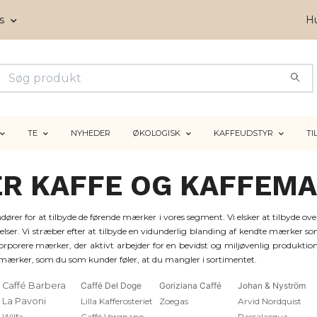
ms
Hu
TE
NYHEDER
ØKOLOGISK
KAFFEUDSTYR
TI
R KAFFE OG KAFFEMA
ndører for at tilbyde de førende mærker i vores segment. Vi elsker at tilbyde ov
evelser. Vi stræber efter at tilbyde en vidunderlig blanding af kendte mærke
rporere mærker, der aktivt arbejder for en bevidst og miljøvenlig produktio
 mærker, som du som kunder føler, at du mangler i sortimentet.
Caffé Barbera
Caffé Del Doge
Goriziana Caffé
Johan & Nyström
La Pavoni
Lilla Kafferosteriet
Zoegas
Arvid Nordquist
Wilfa
Caffé Vergnano
Passalacqua