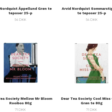
 Nordquist Äppellund Grøn te
Arvid Nordquist Sommarstig
teposer 25-p
te teposer 25-p
54 DKK
54 DKK
Tea Society Mellow Mr Bloom
Dear Tea Society Cool Miss
Rooibos 80g
Grøn te 80g
71 DKK
71 DKK