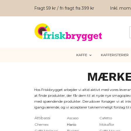
Fragt 59 kr / fri fragt fra 399 kr
Inkl. mo
KAFFE
KAFFERISTERIER
MÆRKE
Hos Friskbrygget arbejder vi altid aktivt med vores levera
at finde produkter, der får dem til at nyde nye smagopl
med spændende produkter. Derudover forsøger vi at inko
igangværende, og vi accepterer taknemmeligt forslag til
Attibassi
Ascaso
Cafetto
Chemex
Hario
Mokaflor
Caffé Molinari
Bialetti
Caffé Mauro