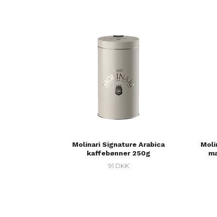
Molinari Signature Arabica
Moli
kaffebønner 250g
ma
91 DKK