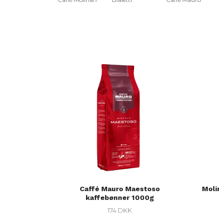
Caffé Mauro Maestoso
Moli
kaffebønner 1000g
174 DKK