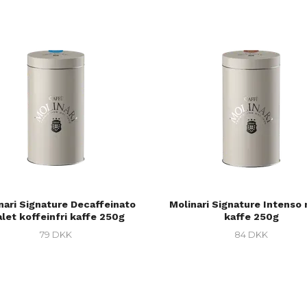
nari Signature Decaffeinato
Molinari Signature Intenso
let koffeinfri kaffe 250g
kaffe 250g
79 DKK
84 DKK