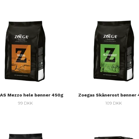
AS Mezzo hele bønner 450g
Zoegas Skånerost bønner
99 DKK
109 DKK