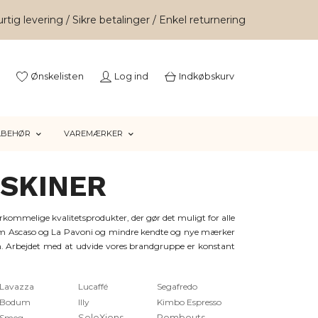
rtig levering / Sikre betalinger / Enkel returnering
Ønskelisten
Log ind
Indkøbskurv
LBEHØR
VAREMÆRKER
SKINER
erkommelige kvalitetsprodukter, der gør det muligt for alle
r som Ascaso og La Pavoni og mindre kendte og nye mærker
n. Arbejdet med at udvide vores brandgruppe er konstant
Lavazza
Lucaffé
Segafredo
Bodum
Illy
Kimbo Espresso
Smeg
SeleXions
Rombouts