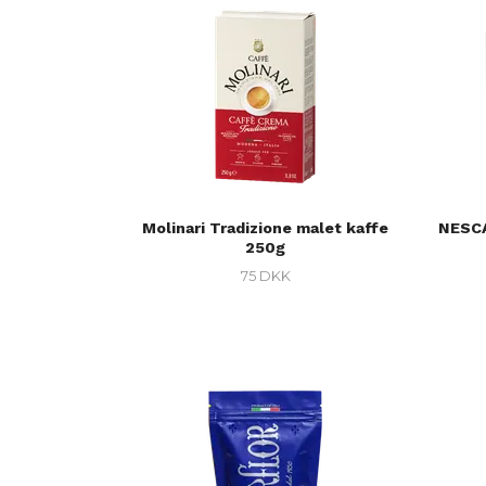
Molinari Tradizione malet kaffe
NESCA
250g
75 DKK