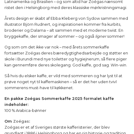
Latinamerika og Brasilien – og som altid har Zoégas nænsomt
ristet den i Helsingborg med deres klassiske mørkristningsmagi.
Årets design er skabt af Ebba Kleberg von Sydow sammen med
illustrator Björn Rudnert, og inspirationen kommer fra kurbits,
broderier og Dalarna – alt sammen med et moderne twist. En
bryggekaffe, der smager af sommer – og også
ligner
sommer!
Og som om det ikke var nok – med årets sommerkaffe
fortsætter Zoégas deres bæredygtighedsarbejde og støtter en
skole i Burundi med nye toiletter og hygiejnerum, så flere piger
kan gennemføre deres skolegang. God kaffe, god sag. Win-win.
Så hvis du elsker kaffe, er vild med sommeren og har lyst til at
prøve noget nyt til kaffemaskinen – så er det her uden tvivl
sommerens must-have til køkkenet.
En pakke Zoégas Sommerkaffe 2025 formalet kaffe
indeholder:
100 % Arabica-bønner
Om
Zoégas
:
Zoégas er et af Sveriges største kafferisterier, der blev
grundlagt i 1886 i Helsingborg og har en rig historie og tradition.