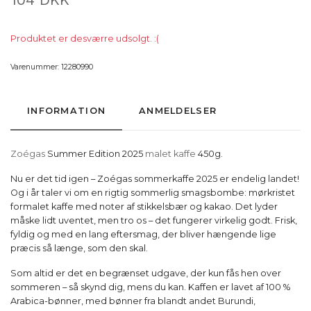
Produktet er desværre udsolgt. :(
Varenummer:
12280990
INFORMATION
ANMELDELSER
Zoégas
Summer Edition 2025
malet kaffe
450g.
Nu er det tid igen – Zoégas sommerkaffe 2025 er endelig landet!
Og i år taler vi om en rigtig sommerlig smagsbombe: mørkristet
formalet kaffe med noter af stikkelsbær og kakao. Det lyder
måske lidt uventet, men tro os – det fungerer virkelig godt. Frisk,
fyldig og med en lang eftersmag, der bliver hængende lige
præcis så længe, som den skal.
Som altid er det en begrænset udgave, der kun fås hen over
sommeren – så skynd dig, mens du kan. Kaffen er lavet af 100 %
Arabica-bønner, med bønner fra blandt andet Burundi,