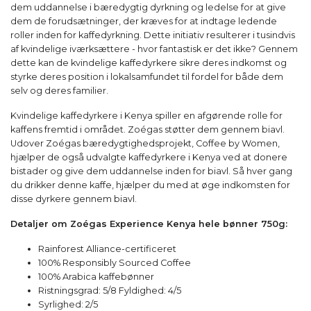
dem uddannelse i bæredygtig dyrkning og ledelse for at give
dem de forudsætninger, der kræves for at indtage ledende
roller inden for kaffedyrkning. Dette initiativ resulterer i tusindvis
af kvindelige iværksættere - hvor fantastisk er det ikke? Gennem
dette kan de kvindelige kaffedyrkere sikre deres indkomst og
styrke deres position i lokalsamfundet til fordel for både dem
selv og deres familier.
Kvindelige kaffedyrkere i Kenya spiller en afgørende rolle for
kaffens fremtid i området. Zoégas støtter dem gennem biavl.
Udover Zoégas bæredygtighedsprojekt, Coffee by Women,
hjælper de også udvalgte kaffedyrkere i Kenya ved at donere
bistader og give dem uddannelse inden for biavl. Så hver gang
du drikker denne kaffe, hjælper du med at øge indkomsten for
disse dyrkere gennem biavl.
Detaljer om Zoégas Experience Kenya hele bønner 750g:
Rainforest Alliance-certificeret
100% Responsibly Sourced Coffee
100% Arabica kaffebønner
Ristningsgrad: 5/8 Fyldighed: 4/5
Syrlighed: 2/5