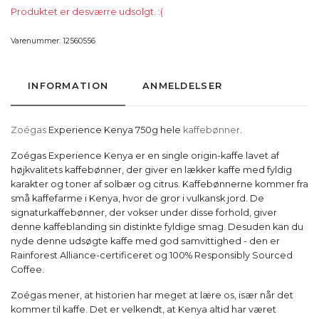
Produktet er desværre udsolgt. :(
Varenummer:
12560556
INFORMATION
ANMELDELSER
Zoégas
Experience Kenya 750g hele
kaffebønner
.
Zoégas Experience Kenya er en single origin-kaffe lavet af
højkvalitets kaffebønner, der giver en lækker kaffe med fyldig
karakter og toner af solbær og citrus. Kaffebønnerne kommer fra
små kaffefarme i Kenya, hvor de gror i vulkansk jord. De
signaturkaffebønner, der vokser under disse forhold, giver
denne kaffeblanding sin distinkte fyldige smag. Desuden kan du
nyde denne udsøgte kaffe med god samvittighed - den er
Rainforest Alliance-certificeret og 100% Responsibly Sourced
Coffee.
Zoégas mener, at historien har meget at lære os, især når det
kommer til kaffe. Det er velkendt, at Kenya altid har været