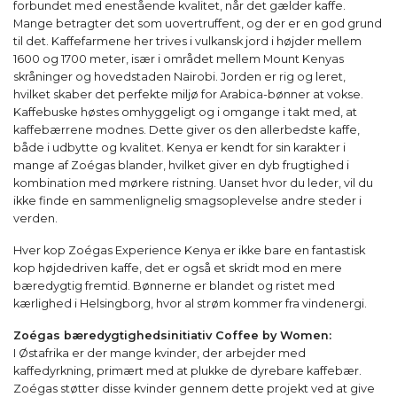
forbundet med enestående kvalitet, når det gælder kaffe.
Mange betragter det som uovertruffent, og der er en god grund
til det. Kaffefarmene her trives i vulkansk jord i højder mellem
1600 og 1700 meter, især i området mellem Mount Kenyas
skråninger og hovedstaden Nairobi. Jorden er rig og leret,
hvilket skaber det perfekte miljø for Arabica-bønner at vokse.
Kaffebuske høstes omhyggeligt og i omgange i takt med, at
kaffebærrene modnes. Dette giver os den allerbedste kaffe,
både i udbytte og kvalitet. Kenya er kendt for sin karakter i
mange af Zoégas blander, hvilket giver en dyb frugtighed i
kombination med mørkere ristning. Uanset hvor du leder, vil du
ikke finde en sammenlignelig smagsoplevelse andre steder i
verden.
Hver kop Zoégas Experience Kenya er ikke bare en fantastisk
kop højdedriven kaffe, det er også et skridt mod en mere
bæredygtig fremtid. Bønnerne er blandet og ristet med
kærlighed i Helsingborg, hvor al strøm kommer fra vindenergi.
Zoégas bæredygtighedsinitiativ Coffee by Women:
I Østafrika er der mange kvinder, der arbejder med
kaffedyrkning, primært med at plukke de dyrebare kaffebær.
Zoégas støtter disse kvinder gennem dette projekt ved at give