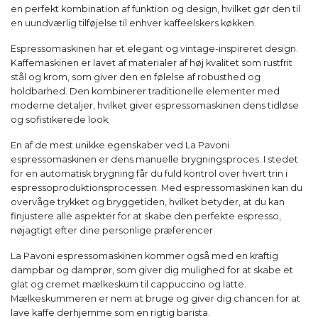
en perfekt kombination af funktion og design, hvilket gør den til
en uundværlig tilføjelse til enhver kaffeelskers køkken.
Espressomaskinen har et elegant og vintage-inspireret design.
Kaffemaskinen er lavet af materialer af høj kvalitet som rustfrit
stål og krom, som giver den en følelse af robusthed og
holdbarhed. Den kombinerer traditionelle elementer med
moderne detaljer, hvilket giver espressomaskinen dens tidløse
og sofistikerede look.
En af de mest unikke egenskaber ved La Pavoni
espressomaskinen er dens manuelle brygningsproces. I stedet
for en automatisk brygning får du fuld kontrol over hvert trin i
espressoproduktionsprocessen. Med espressomaskinen kan du
overvåge trykket og bryggetiden, hvilket betyder, at du kan
finjustere alle aspekter for at skabe den perfekte espresso,
nøjagtigt efter dine personlige præferencer.
La Pavoni espressomaskinen kommer også med en kraftig
dampbar og damprør, som giver dig mulighed for at skabe et
glat og cremet mælkeskum til cappuccino og latte.
Mælkeskummeren er nem at bruge og giver dig chancen for at
lave kaffe derhjemme som en rigtig barista.