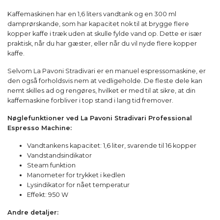
Kaffemaskinen har en 1,6 liters vandtank og en 300 ml
damprørskande, som har kapacitet nok til at brygge flere
kopper kaffe i træk uden at skulle fylde vand op. Dette er især
praktisk, når du har gæster, eller når du vil nyde flere kopper
kaffe.
Selvom La Pavoni Stradivari er en manuel espressomaskine, er
den også forholdsvis nem at vedligeholde. De fleste dele kan
nemt skilles ad og rengøres, hvilket er med til at sikre, at din
kaffemaskine forbliver i top stand i lang tid fremover.
Nøglefunktioner ved La Pavoni Stradivari Professional
Espresso Machine:
Vandtankens kapacitet: 1,6 liter, svarende til 16 kopper
Vandstandsindikator
Steam funktion
Manometer for trykket i kedlen
Lysindikator for nået temperatur
Effekt: 950 W
Andre detaljer: