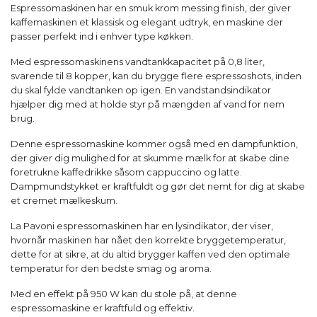
Espressomaskinen har en smuk krom messing finish, der giver
kaffemaskinen et klassisk og elegant udtryk, en maskine der
passer perfekt ind i enhver type køkken.
Med espressomaskinens vandtankkapacitet på 0,8 liter,
svarende til 8 kopper, kan du brygge flere espressoshots, inden
du skal fylde vandtanken op igen. En vandstandsindikator
hjælper dig med at holde styr på mængden af vand for nem
brug.
Denne espressomaskine kommer også med en dampfunktion,
der giver dig mulighed for at skumme mælk for at skabe dine
foretrukne kaffedrikke såsom cappuccino og latte.
Dampmundstykket er kraftfuldt og gør det nemt for dig at skabe
et cremet mælkeskum.
La Pavoni espressomaskinen har en lysindikator, der viser,
hvornår maskinen har nået den korrekte bryggetemperatur,
dette for at sikre, at du altid brygger kaffen ved den optimale
temperatur for den bedste smag og aroma.
Med en effekt på 950 W kan du stole på, at denne
espressomaskine er kraftfuld og effektiv.