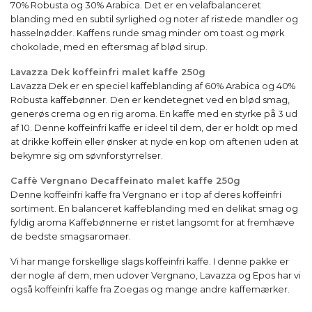
70% Robusta og 30% Arabica. Det er en velafbalanceret
blanding med en subtil syrlighed og noter af ristede mandler og
hasselnødder. Kaffens runde smag minder om toast og mørk
chokolade, med en eftersmag af blød sirup.
Lavazza Dek koffeinfri malet kaffe 250g
Lavazza Dek er en speciel kaffeblanding af 60% Arabica og 40%
Robusta kaffebønner. Den er kendetegnet ved en blød smag,
generøs crema og en rig aroma. En kaffe med en styrke på 3 ud
af 10. Denne koffeinfri kaffe er ideel til dem, der er holdt op med
at drikke koffein eller ønsker at nyde en kop om aftenen uden at
bekymre sig om søvnforstyrrelser.
Caffè Vergnano Decaffeinato malet kaffe 250g
Denne koffeinfri kaffe fra Vergnano er i top af deres koffeinfri
sortiment. En balanceret kaffeblanding med en delikat smag og
fyldig aroma Kaffebønnerne er ristet langsomt for at fremhæve
de bedste smagsaromaer.
Vi har mange forskellige slags koffeinfri kaffe. I denne pakke er
der nogle af dem, men udover Vergnano, Lavazza og Epos har vi
også koffeinfri kaffe fra Zoegas og mange andre kaffemærker.