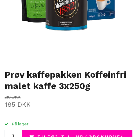
Prøv kaffepakken Koffeinfri
malet kaffe 3x250g
218 DKK
195 DKK
På lager.
TILFØJ TIL INDKØBSKURVEN