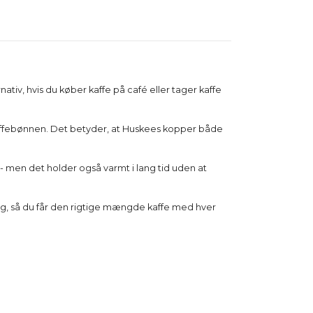
iv, hvis du køber kaffe på café eller tager kaffe
a kaffebønnen. Det betyder, at Huskees kopper både
r - men det holder også varmt i lang tid uden at
ng, så du får den rigtige mængde kaffe med hver