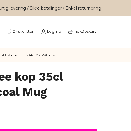
rtig levering / Sikre betalinger / Enkel returnering
Ønskelisten
Log ind
Indkøbskurv
LBEHØR
VAREMÆRKER
ee kop 35cl
coal Mug