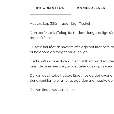
INFORMATION
ANMELDELSER
Huskee
kop 350ml, uden låg - Trækul
Den perfekte kaffekop fra Huskee, fungerer lige så 
med på farten!
Huskee har fået sit navn fra affaldsproduktet som d
er holdbare og meget miljøvenlige
Dette kaffekrus er ikke kun et holdbart produkt, der 
brænde dine hænder, og det tåler også opvaskema
Du kan også købe huskee låget hos os, det giver e
slurk. Ventilerne er til for at øge den aromatiske op
Du kan finde kasketten
her
.