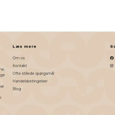
Læs mere
S
Om os
Kontakt
ne.
Ofte stillede spørgsmål
uge
Handelsbetingelser
har
Blog
r.