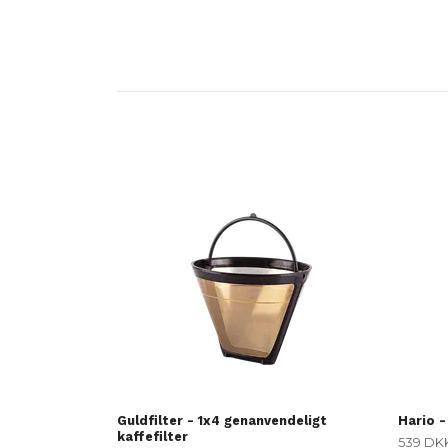
Guldfilter - 1x4 genanvendeligt
Hario -
kaffefilter
539 DK