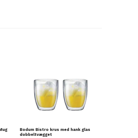
Kopiko Cappuc
28 DKK
 Mug
Bodum Bistro krus med hank glas
dobbeltvægget