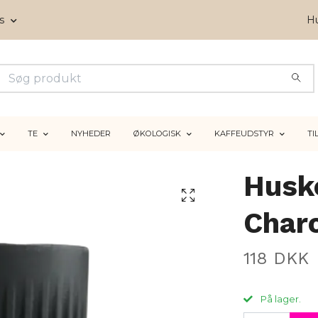
ms
Hu
TE
NYHEDER
ØKOLOGISK
KAFFEUDSTYR
TI
Husk
Char
118 DKK
På lager.