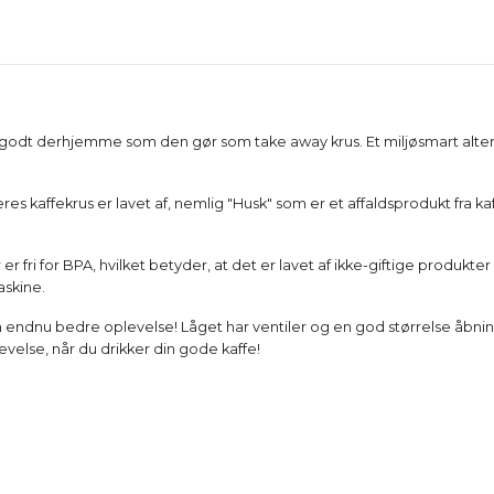
godt derhjemme som den gør som take away krus. Et miljøsmart alternat
eres kaffekrus er lavet af, nemlig "Husk" som er et affaldsprodukt fr
er fri for BPA, hvilket betyder, at det er lavet af ikke-giftige produkte
skine.
n endnu bedre oplevelse! Låget har ventiler og en god størrelse åbni
levelse, når du drikker din gode kaffe!