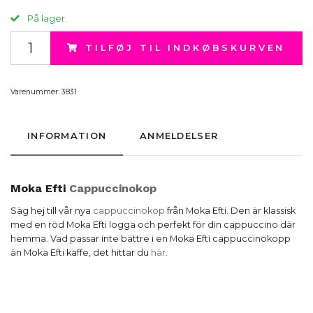
På lager.
TILFØJ TIL INDKØBSKURVEN
Varenummer:
3831
INFORMATION
ANMELDELSER
Moka Efti
Cappuccinokop
Säg hej till vår nya
cappuccinokop
från Moka Efti. Den är klassisk
med en röd Moka Efti logga och perfekt för din cappuccino där
hemma. Vad passar inte bättre i en Moka Efti cappuccinokopp
än Moka Efti kaffe, det hittar du
här
.