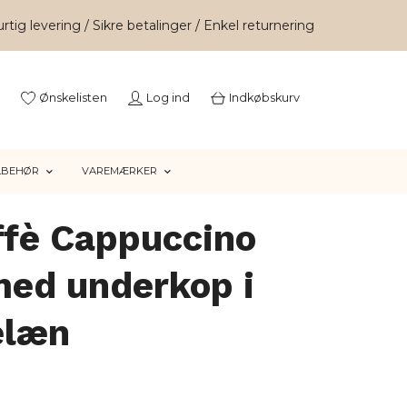
rtig levering / Sikre betalinger / Enkel returnering
Ønskelisten
Log ind
Indkøbskurv
LBEHØR
VAREMÆRKER
ffè Cappuccino
med underkop i
elæn