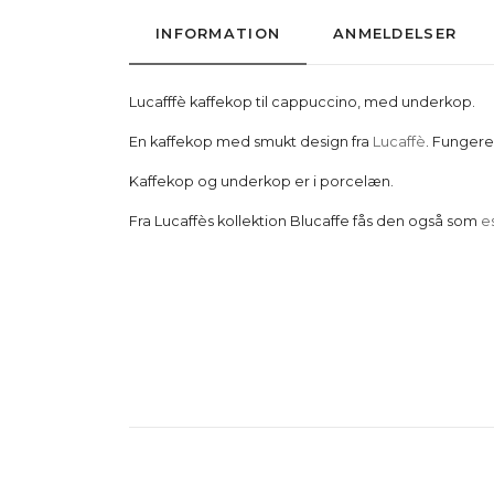
INFORMATION
ANMELDELSER
Lucafffè kaffekop til cappuccino, med underkop.
En kaffekop med smukt design fra
Lucaffè
. Fungere
Kaffekop og underkop er i porcelæn.
Fra Lucaffès kollektion Blucaffe fås den også som
e