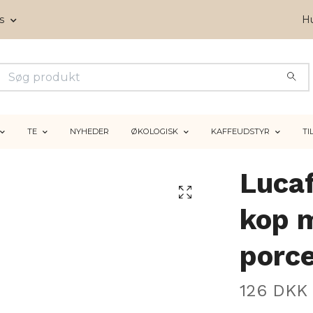
ms
Hu
TE
NYHEDER
ØKOLOGISK
KAFFEUDSTYR
TI
Luca
kop 
porc
126 DKK