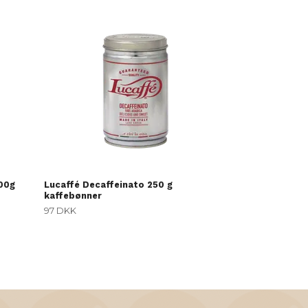
Lucaffe Classi
75 DKK
500g
Lucaffé Decaffeinato 250 g
kaffebønner
97 DKK