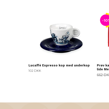
-10
Lucaffè Espresso kop med underkop
Prøv ka
lide Me
102 DKK
662 D