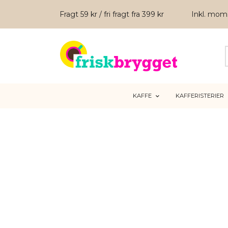
Fragt 59 kr / fri fragt fra 399 kr
Inkl. mo
KAFFE
KAFFERISTERIER