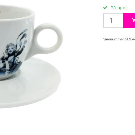
På lager.
Varenummer:
V0934