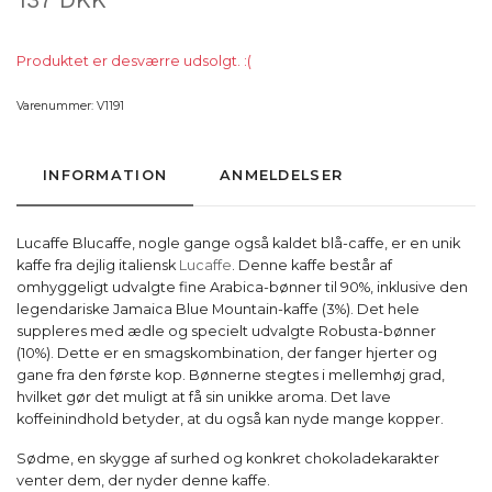
Produktet er desværre udsolgt. :(
Varenummer:
V1191
INFORMATION
ANMELDELSER
Lucaffe Blucaffe, nogle gange også kaldet blå-caffe, er en unik
kaffe fra dejlig italiensk
Lucaffe
. Denne kaffe består af
omhyggeligt udvalgte fine Arabica-bønner til 90%, inklusive den
legendariske Jamaica Blue Mountain-kaffe (3%). Det hele
suppleres med ædle og specielt udvalgte Robusta-bønner
(10%). Dette er en smagskombination, der fanger hjerter og
gane fra den første kop. Bønnerne stegtes i mellemhøj grad,
hvilket gør det muligt at få sin unikke aroma. Det lave
koffeinindhold betyder, at du også kan nyde mange kopper.
Sødme, en skygge af surhed og konkret chokoladekarakter
venter dem, der nyder denne kaffe.