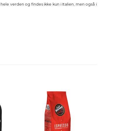
 hele verden og findes ikke kun i Italien, men også i
Vergnano Nesp
kaffekapsler 1
31 DKK