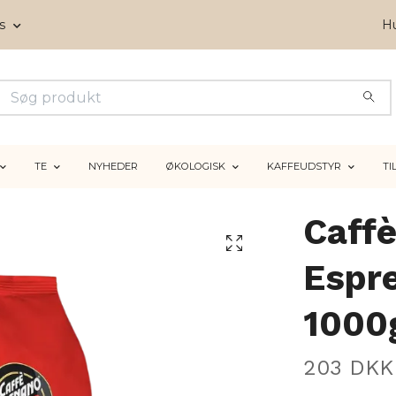
ms
Hu
TE
NYHEDER
ØKOLOGISK
KAFFEUDSTYR
TI
Caff
Espr
1000
203 DKK