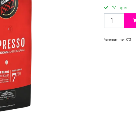
På lager.
Varenummer:
013