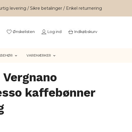
rtig levering / Sikre betalinger / Enkel returnering
Ønskelisten
Log ind
Indkøbskurv
LBEHØR
VAREMÆRKER
è Vergnano
esso kaffebønner
g