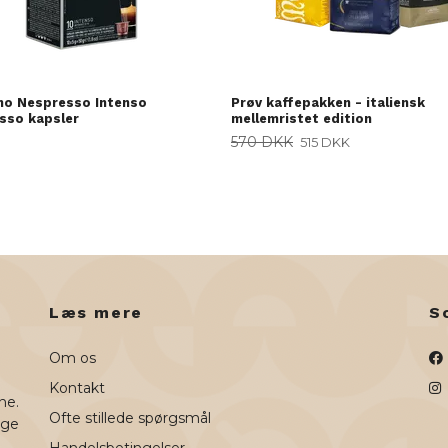
no Nespresso Intenso
Prøv kaffepakken - italiensk
sso kapsler
mellemristet edition
570 DKK
515 DKK
Læs mere
S
Om os
Kontakt
ne.
Ofte stillede spørgsmål
uge