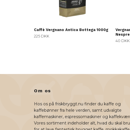
Caffè Vergnano Antica Bottega 1000g
Vergna
Nespre
225 DKK
40 DKK
Om os
Hos os på friskbryggt.nu finder du kaffe og
kaffebønner fra hele verden, samt udvalgte
kaffemaskiner, espressomaskiner og kaffekvær
Vores sortiment indeholder alt, hvad du skal br
for at lave fantastisk brygget kaffe, mokkakaffe