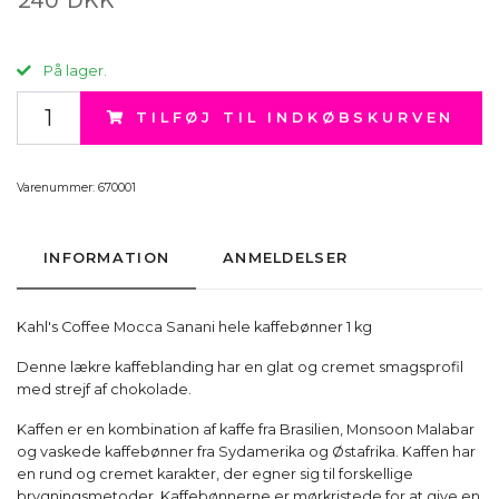
På lager.
TILFØJ TIL INDKØBSKURVEN
Varenummer:
670001
INFORMATION
ANMELDELSER
Kahl's Coffee Mocca Sanani hele kaffebønner 1 kg
Denne lækre kaffeblanding har en glat og cremet smagsprofil
med strejf af chokolade.
Kaffen er en kombination af kaffe fra Brasilien, Monsoon Malabar
og vaskede kaffebønner fra Sydamerika og Østafrika. Kaffen har
en rund og cremet karakter, der egner sig til forskellige
brygningsmetoder. Kaffebønnerne er mørkristede for at give en