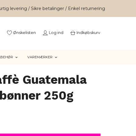
rtig levering / Sikre betalinger / Enkel returnering
Ønskelisten
Log ind
Indkøbskurv
LBEHØR
VAREMÆRKER
affè Guatemala
ebønner 250g