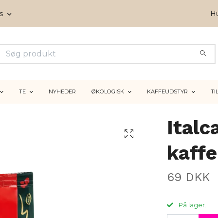
ms
Hu
TE
NYHEDER
ØKOLOGISK
KAFFEUDSTYR
TI
Italc
kaff
69 DKK
På lager.