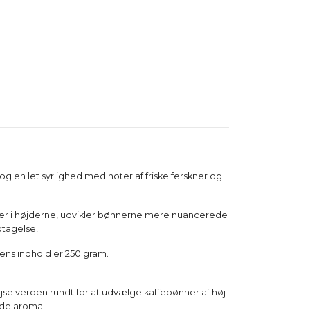
 og en let syrlighed med noter af friske ferskner og
okser i højderne, udvikler bønnerne mere nuancerede
dtagelse!
ens indhold er 250 gram.
ejse verden rundt for at udvælge kaffebønner af høj
ende aroma.