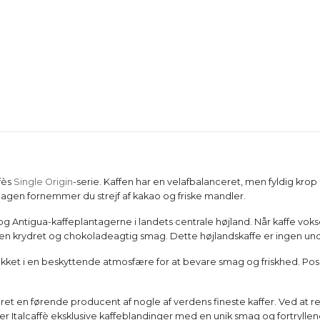
fès
Single Origin
-serie. Kaffen har en velafbalanceret, men fyldig krop
magen fornemmer du strejf af kakao og friske mandler.
 og Antigua-kaffeplantagerne i landets centrale højland. Når kaffe v
en krydret og chokoladeagtig smag. Dette højlandskaffe er ingen un
akket i en beskyttende atmosfære for at bevare smag og friskhed. Pos
æret en førende producent af nogle af verdens fineste kaffer. Ved at r
ber Italcaffè eksklusive kaffeblandinger med en unik smag og fortryll