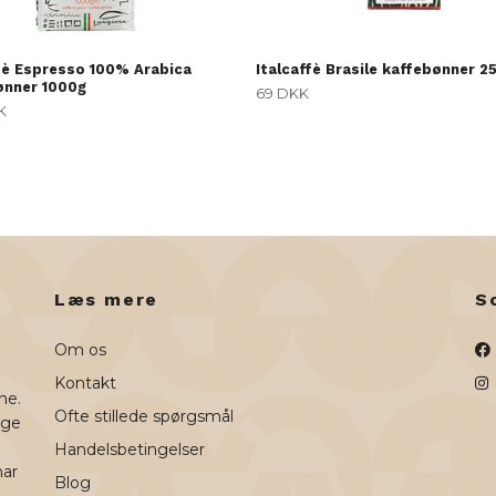
ffè Espresso 100% Arabica
Italcaffè Brasile kaffebønner 2
ønner 1000g
69 DKK
K
Læs mere
S
Om os
Kontakt
ne.
Ofte stillede spørgsmål
uge
Handelsbetingelser
har
Blog