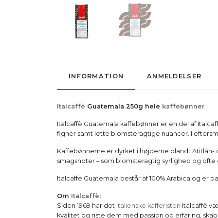
INFORMATION
ANMELDELSER
Italcaffè
Guatemala 250g hele
kaffebønner
Italcaffè Guatemala kaffebønner er en del af Italcaf
figner samt lette blomsteragtige nuancer. I efters
Kaffebønnerne er dyrket i højderne blandt Atitlán-
smagsnoter – som blomsteragtig syrlighed og ofte 
Italcaffè Guatemala består af 100% Arabica og er p
Om
Italcaffè
:
Siden 1969 har det
italienske kafferisteri
Italcaffè v
kvalitet og riste dem med passion og erfaring, ska