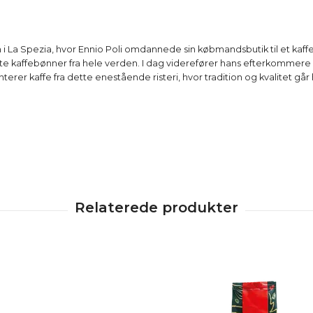
 i La Spezia, hvor Ennio Poli omdannede sin købmandsbutik til et kaffer
te kaffebønner fra hele verden. I dag viderefører hans efterkommer
enterer kaffe fra dette enestående risteri, hvor tradition og kvalitet g