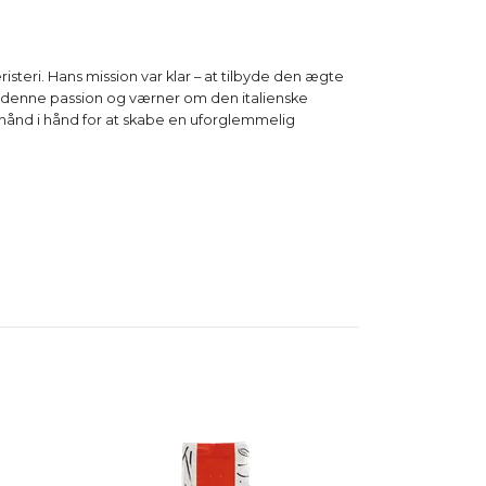
isteri. Hans mission var klar – at tilbyde den ægte
e denne passion og værner om den italienske
år hånd i hånd for at skabe en uforglemmelig
Italcaffè Col
kaffebønner 1
259 DKK