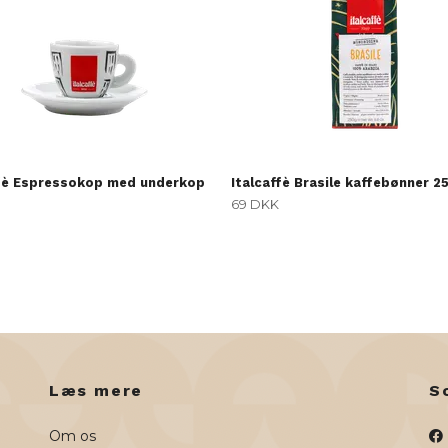
ffè Espressokop med underkop
Italcaffè Brasile kaffebønner 2
69 DKK
Læs mere
S
Om os