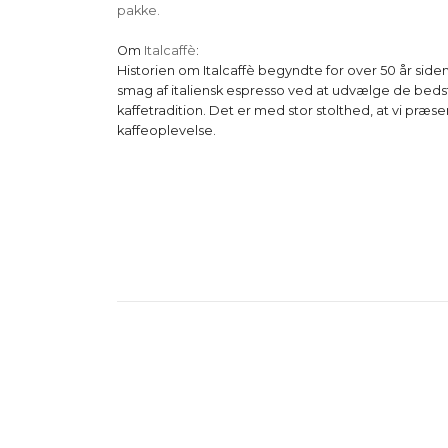
pakke.
Om
Italcaffè
:
Historien om Italcaffè begyndte for over 50 år siden
smag af italiensk espresso ved at udvælge de beds
kaffetradition. Det er med stor stolthed, at vi præs
kaffeoplevelse.