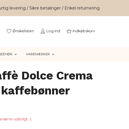
rtig levering / Sikre betalinger / Enkel returnering
Ønskelisten
Log ind
Indkøbskurv
LBEHØR
VAREMÆRKER
affè Dolce Crema
 kaffebønner
værre udsolgt. :(