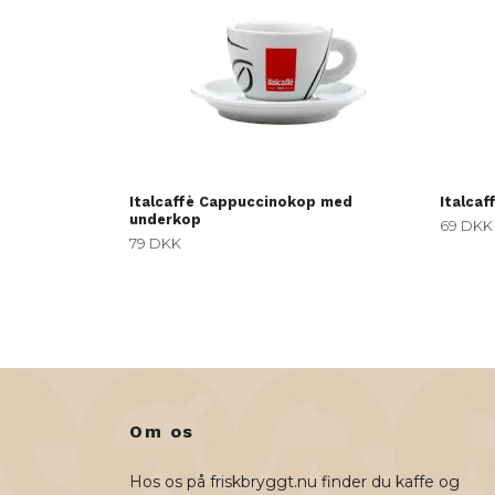
Italcaffè Cappuccinokop med
Italca
underkop
69 DKK
79 DKK
Om os
Hos os på friskbryggt.nu finder du kaffe og