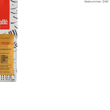
Varenummer:
12461