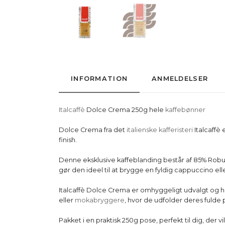
INFORMATION
ANMELDELSER
Italcaffè
Dolce Crema 250g hele
kaffebønner
Dolce Crema fra det
italienske kafferisteri
Italcaffè
finish.
Denne eksklusive kaffeblanding består af 85% Robus
gør den ideel til at brygge en fyldig cappuccino el
Italcaffè Dolce Crema er omhyggeligt udvalgt og hån
eller
mokabryggere
, hvor de udfolder deres fulde 
Pakket i en praktisk 250g pose, perfekt til dig, der 