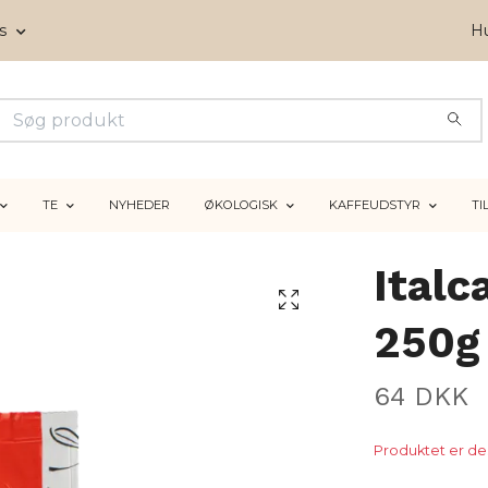
ms
Hu
TE
NYHEDER
ØKOLOGISK
KAFFEUDSTYR
TI
Italc
250g
64 DKK
Produktet er des