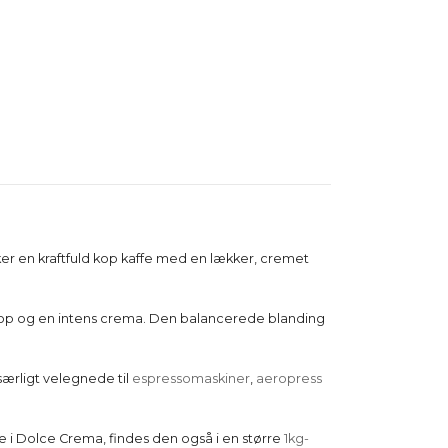
lsker en kraftfuld kop kaffe med en lækker, cremet
 krop og en intens crema. Den balancerede blanding
særligt velegnede til
espressomaskiner
,
aeropress
ede i Dolce Crema, findes den også i en større
1kg-