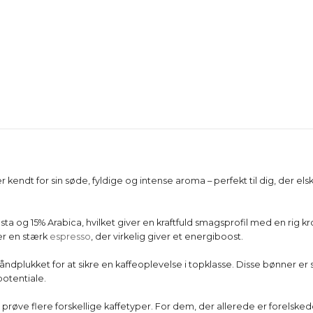
 er kendt for sin søde, fyldige og intense aroma – perfekt til dig, der e
ta og 15% Arabica, hvilket giver en kraftfuld smagsprofil med en rig
ler en stærk
espresso
, der virkelig giver et energiboost.
dplukket for at sikre en kaffeoplevelse i topklasse. Disse bønner er 
potentiale.
vil prøve flere forskellige kaffetyper. For dem, der allerede er forelsk