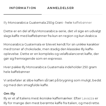
INFORMATION
ANMELDELSER
Illy
Monoarabica Guatemala 250g Grani - hele
kaffebønner
Dette er en del af Illys Monoarabica-serie, det vil sige en udvalgt
slags kaffe med kaffebønner fra kun en region og kun Arabica.
Monoarabica Guatemala er blevet kendt for sin unikke karakter
med toner af chokolade, men stadig den klassiske Illy kaffe-
oplevelse. Dette er en kompleks og velafbalanceret kaffe, der
gør sig fremragende som en espresso.
Hver pakke Illy Monoarabica Guatemala indeholder 250 gram
hele kaffebønner
Vi anbefaler at slibe kaffen så tæt på brygning som muligt, bedst
og med den smagfulde kaffe.
Om Illy
Illy er et af Italiens mest ikoniske kaffemærker. Efter
Lavazza
er
Illy for mange den mest berømte kaffe fra Italien, og med rette.