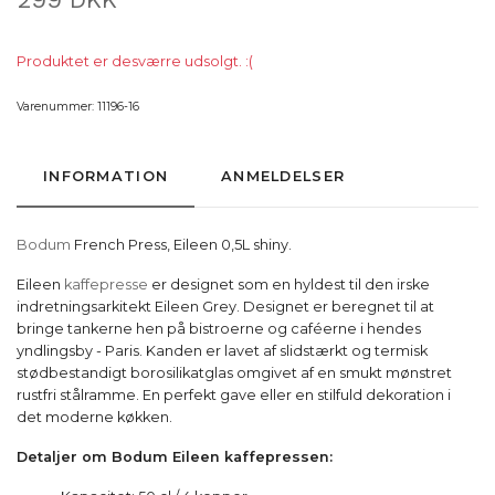
Produktet er desværre udsolgt. :(
Varenummer:
11196-16
INFORMATION
ANMELDELSER
Bodum
French Press, Eileen 0,5L shiny.
Eileen
kaffepresse
er designet som en hyldest til den irske
indretningsarkitekt Eileen Grey. Designet er beregnet til at
bringe tankerne hen på bistroerne og caféerne i hendes
yndlingsby - Paris. Kanden er lavet af slidstærkt og termisk
stødbestandigt borosilikatglas omgivet af en smukt mønstret
rustfri stålramme. En perfekt gave eller en stilfuld dekoration i
det moderne køkken.
Detaljer om Bodum Eileen kaffepressen: