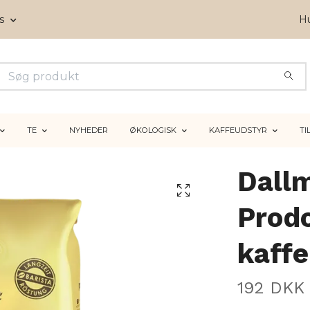
ms
Hu
TE
NYHEDER
ØKOLOGISK
KAFFEUDSTYR
TI
Dall
Prod
kaff
192 DKK