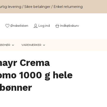
rtig levering / Sikre betalinger / Enkel returnering
Ønskelisten
Log ind
Indkøbskurv
LBEHØR
VAREMÆRKER
mayr Crema
omo 1000 g hele
ebønner