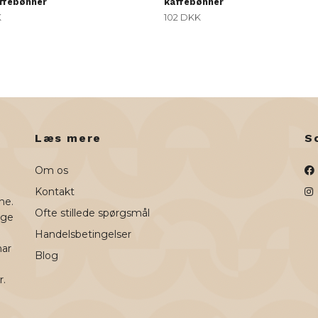
affebønner
kaffebønner
K
102 DKK
Læs mere
S
Om os
Kontakt
ne.
Ofte stillede spørgsmål
uge
Handelsbetingelser
har
Blog
r.