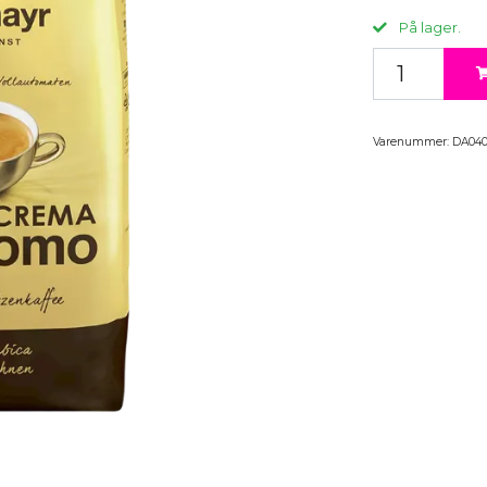
På lager.
Varenummer:
DA04