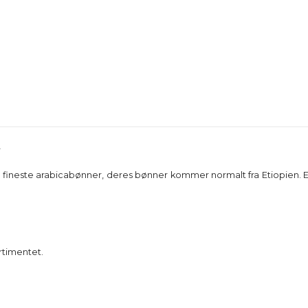
r
 fineste arabicabønner, deres bønner kommer normalt fra Etiopien. E
sortimentet.