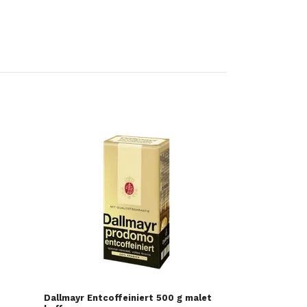
Dallmayr Class
68 DKK
Dallmayr Entcoffeiniert 500 g malet