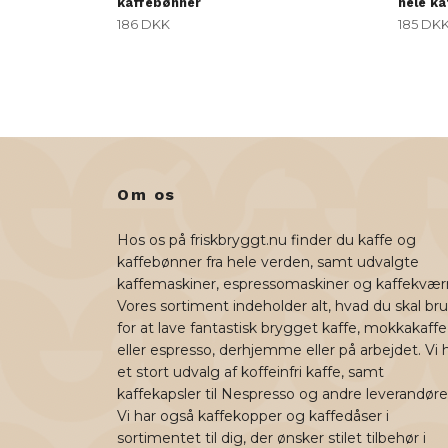
kaffebønner
hele k
186 DKK
185 DK
Om os
Hos os på friskbryggt.nu finder du kaffe og
kaffebønner fra hele verden, samt udvalgte
kaffemaskiner, espressomaskiner og kaffekvær
Vores sortiment indeholder alt, hvad du skal br
for at lave fantastisk brygget kaffe, mokkakaffe
eller espresso, derhjemme eller på arbejdet. Vi 
et stort udvalg af koffeinfri kaffe, samt
kaffekapsler til Nespresso og andre leverandøre
Vi har også kaffekopper og kaffedåser i
sortimentet til dig, der ønsker stilet tilbehør i