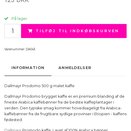
På lager.
TILFØJ TIL INDKØBSKURVEN
Varenummer:
DA043
INFORMATION
ANMELDELSER
Dallmayr Prodomo 500 g malet kaffe
Dallmayr Prodomo brygget kaffe er en premium blanding af de
fineste Arabica kaffebønner fra de bedste kaffeplantager i
verden. Den typiske smag kommer hovedsageligt fra Arabica-
kaffebønner fra de frugtbare sydlige provinser i Etiopien - kaffens
fødested.
Dallmayr
Promodo kaffe: Lavet af 100% Arabica bønner