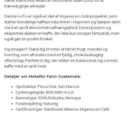
været Rainforest Alliance-certificeret siden 2002 for sit
bæredygtige arbejde!
Denne
kaffe
er også en del af
Mujeres en Café
-projektet, som
støtter kvindelige kaffeproducenter i regionen og hjælper dem
med at opnå økonomisk uafhængighed. Deres passion og
ekspertise skaber en kaffe, der ikke kun smager fantastisk, men
også gør en positiv forskel.
Og smagen? Glæd dig til noter af tørret frugt, mandel og
honning, som afrundes med en fyldig, chokoladeagtig
eftersmag. Perfekt til dig, der elsker en balanceret og cremet
kaffe med et sødt twist.
Detaljer om Mokaflor Farm Guatemala:
Oprindelse: Finca Onà, San Marcos
Dyrkningshøjde: 835-1280 m.o.h.
Bønnetype: 100% Robusta, Nemaya
Forarbejdning: Naturlig
Certificeringer: Rainforest Alliance, Mujeres en Café