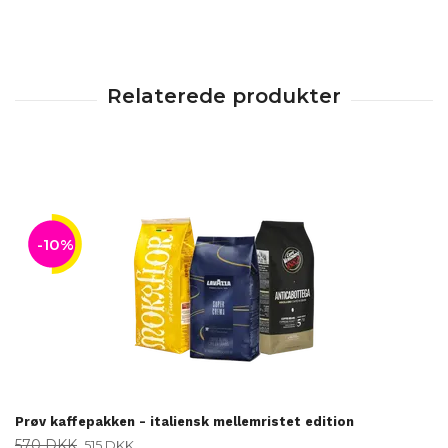
-10%
Prøv kaffepakken - italiensk mellemristet edition
570 DKK
515 DKK