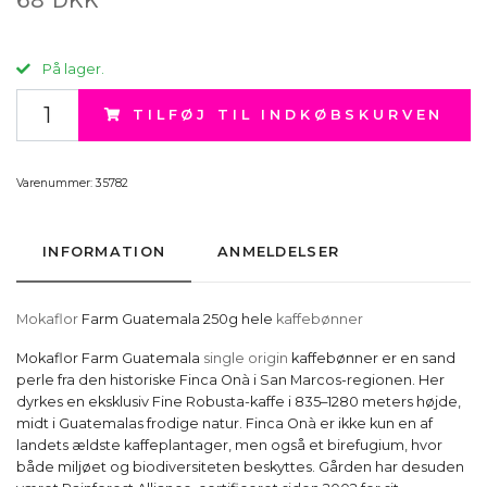
På lager.
TILFØJ TIL INDKØBSKURVEN
Varenummer:
35782
INFORMATION
ANMELDELSER
Mokaflor
Farm Guatemala 250g hele
kaffebønner
Mokaflor Farm Guatemala
single origin
kaffebønner er en sand
perle fra den historiske Finca Onà i San Marcos-regionen. Her
dyrkes en eksklusiv Fine Robusta-kaffe i 835–1280 meters højde,
midt i Guatemalas frodige natur. Finca Onà er ikke kun en af
landets ældste kaffeplantager, men også et birefugium, hvor
både miljøet og biodiversiteten beskyttes. Gården har desuden