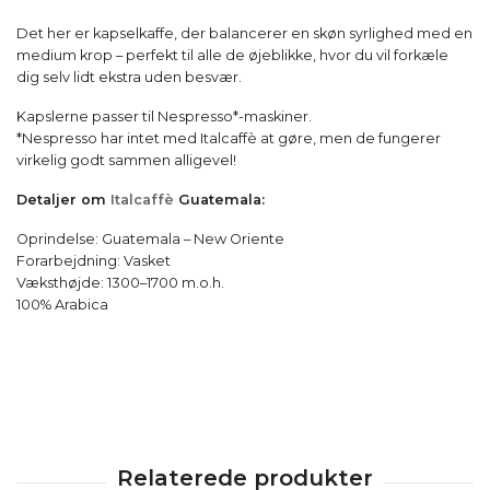
Det her er kapselkaffe, der balancerer en skøn syrlighed med en
medium krop – perfekt til alle de øjeblikke, hvor du vil forkæle
dig selv lidt ekstra uden besvær.
Kapslerne passer til Nespresso*-maskiner.
*Nespresso har intet med Italcaffè at gøre, men de fungerer
virkelig godt sammen alligevel!
Detaljer om
Italcaffè
Guatemala:
Oprindelse: Guatemala – New Oriente
Forarbejdning: Vasket
Væksthøjde: 1300–1700 m.o.h.
100% Arabica