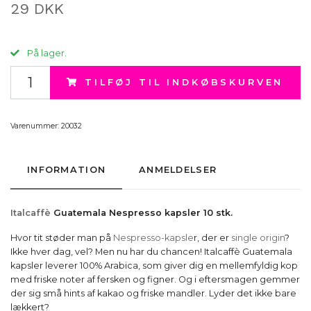
29 DKK
På lager.
TILFØJ TIL INDKØBSKURVEN
Varenummer:
20032
INFORMATION
ANMELDELSER
Italcaffè
Guatemala Nespresso kapsler 10 stk.
Hvor tit støder man på
Nespresso-kapsle
r, der er
single origin
?
Ikke hver dag, vel? Men nu har du chancen! Italcaffè Guatemala
kapsler leverer 100% Arabica, som giver dig en mellemfyldig kop
med friske noter af fersken og figner. Og i eftersmagen gemmer
der sig små hints af kakao og friske mandler. Lyder det ikke bare
lækkert?