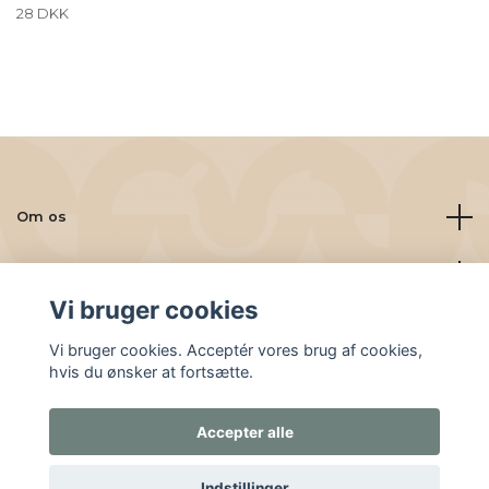
28 DKK
Om os
Læs mere
Vi bruger cookies
Sociale medier
Vi bruger cookies. Acceptér vores brug af cookies,
hvis du ønsker at fortsætte.
Accepter alle
© 2026 Friskbrygget.nu
Indstillinger