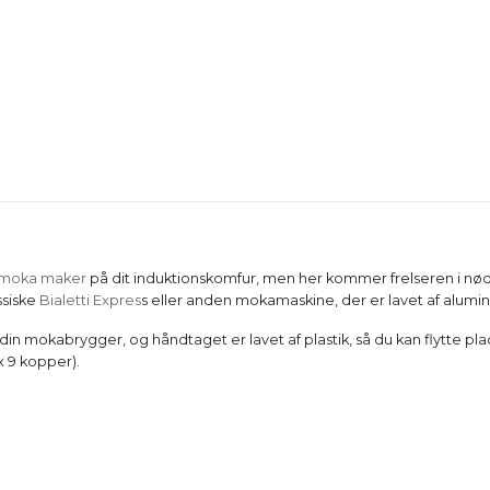
moka maker
på dit induktionskomfur, men her kommer frelseren i nød
ssiske
Bialetti Expres
s eller anden mokamaskine, der er lavet af alum
din mokabrygger, og håndtaget er lavet af plastik, så du kan flytte p
 9 kopper).