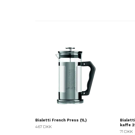
Bialetti French Press (1L)
Bialett
kaffe 
467 DKK
71 DKK