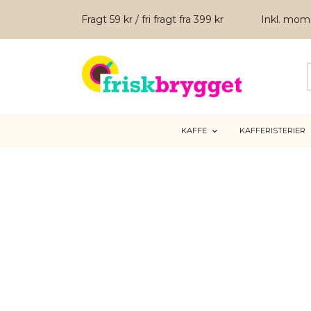
Fragt 59 kr / fri fragt fra 399 kr
Inkl. mo
KAFFE
KAFFERISTERIER