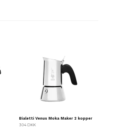
Bialetti Venus
489 DKK
Bialetti Venus Moka Maker 2 kopper
304 DKK