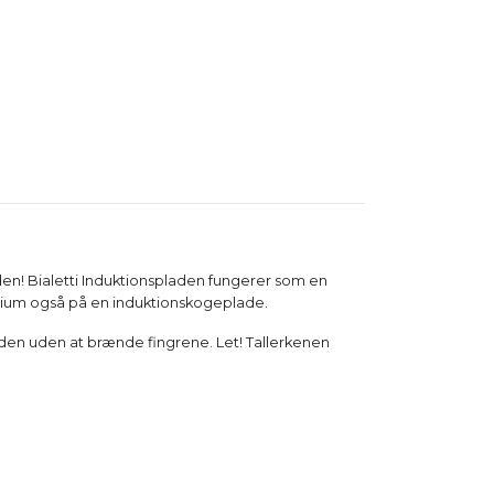
en! Bialetti Induktionspladen fungerer som en
inium også på en induktionskogeplade.
laden uden at brænde fingrene. Let! Tallerkenen