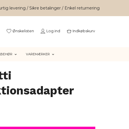
rtig levering / Sikre betalinger / Enkel returnering
Ønskelisten
Log ind
Indkøbskurv
LBEHØR
VAREMÆRKER
tti
ktionsadapter