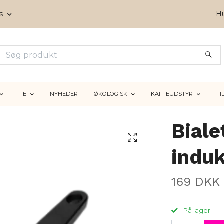
ms
Hu
TE
NYHEDER
ØKOLOGISK
KAFFEUDSTYR
TI
Biale
indu
169 DKK
På lager.