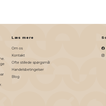
Læs mere
S
Om os
Kontakt
ne.
Ofte stillede spørgsmål
uge
Handelsbetingelser
har
Blog
r.