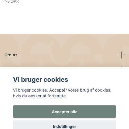
173 DKK
Om os
Læs mere
Vi bruger cookies
Sociale medier
Vi bruger cookies. Acceptér vores brug af cookies,
hvis du ønsker at fortsætte.
Accepter alle
© 2026 Friskbrygget.nu
Indstillinger