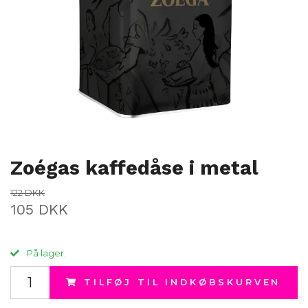
Zoégas kaffedåse i metal
122 DKK
105 DKK
På lager.
TILFØJ TIL INDKØBSKURVEN