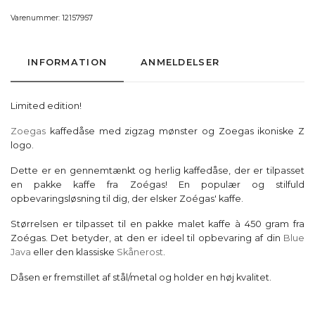
Varenummer:
12157957
INFORMATION
ANMELDELSER
Limited edition!
Zoegas
kaffedåse med zigzag mønster og Zoegas ikoniske Z
logo.
Dette er en gennemtænkt og herlig kaffedåse, der er tilpasset
en pakke kaffe fra Zoégas! En populær og stilfuld
opbevaringsløsning til dig, der elsker Zoégas' kaffe.
Størrelsen er tilpasset til en pakke malet kaffe à 450 gram fra
Zoégas. Det betyder, at den er ideel til opbevaring af din
Blue
Java
eller den klassiske
Skånerost
.
Dåsen er fremstillet af stål/metal og holder en høj kvalitet.