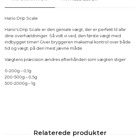
Hario Drip Scale
Hario's Drip Scale er den geniale vægt, der er perfekt til alle
dine overhældninger. Så vidt vi ved, den første vægt med
indbygget timer! Giver bryggeren maksimal kontrol over både
tid og vægt, på den mest jævne måde.
Vægtens præcision ændres efterhånden som vægten stiger:
0-200g – 0,1g
200-500g – 0,5g
500-2000g – 1g