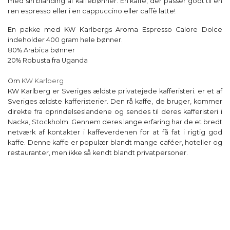
med sin blanding af kaffebønner. En kaffe, der passer godt til en
ren espresso eller i en cappuccino eller caffè latte!
En pakke med KW Karlbergs Aroma Espresso Calore Dolce
indeholder 400 gram hele bønner.
80% Arabica bønner
20% Robusta fra Uganda
Om
KW Karlberg
KW Karlberg er Sveriges ældste privatejede kafferisteri. er et af
Sveriges ældste kafferisterier. Den rå kaffe, de bruger, kommer
direkte fra oprindelseslandene og sendes til deres kafferisteri i
Nacka, Stockholm. Gennem deres lange erfaring har de et bredt
netværk af kontakter i kaffeverdenen for at få fat i rigtig god
kaffe. Denne kaffe er populær blandt mange caféer, hoteller og
restauranter, men ikke så kendt blandt privatpersoner.