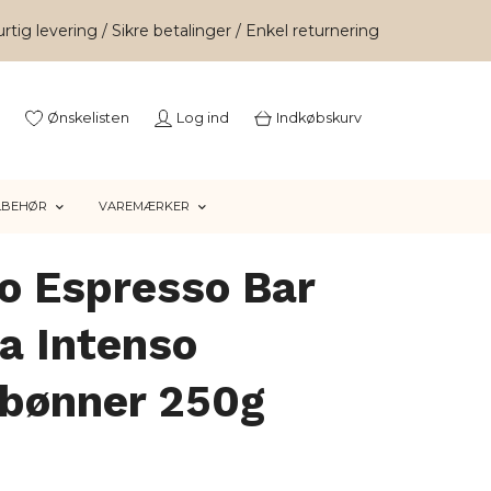
rtig levering / Sikre betalinger / Enkel returnering
Ønskelisten
Log ind
Indkøbskurv
LBEHØR
VAREMÆRKER
o Espresso Bar
a Intenso
ebønner 250g