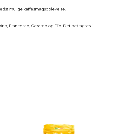
 bedst mulige kaffesmagsoplevelse.
bino, Francesco, Gerardo og Elio. Det betragtes i
Caffé Molinari 
kaffebønner 1
268 DKK