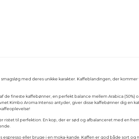
 smagsløg med deres unikke karakter. Kaffeblandingen, der kommer f
de fineste kaffebønner, en perfekt balance mellem Arabica (50%) og 
net Kimbo Aroma Intenso antyder, giver disse kaffebønner dig en kaffe
 kaffeoplevelse!
 ristet til perfektion. En kop, der er sød og afbalanceret med en fre
lende.
ens espresso eller bruge i en moka-kande. Kaffen er god både sort og