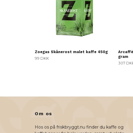
Zoegas Skånerost malet kaffe 450g
Arcaff
gram
99 DKK
307 DK
Om os
Hos os på friskbryggt.nu finder du kaffe og