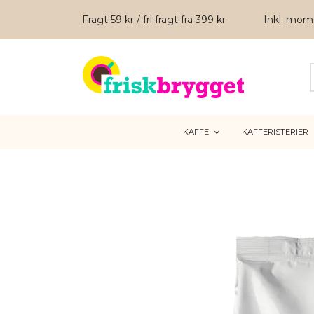
Fragt 59 kr / fri fragt fra 399 kr
Inkl. mo
KAFFE
KAFFERISTERIER