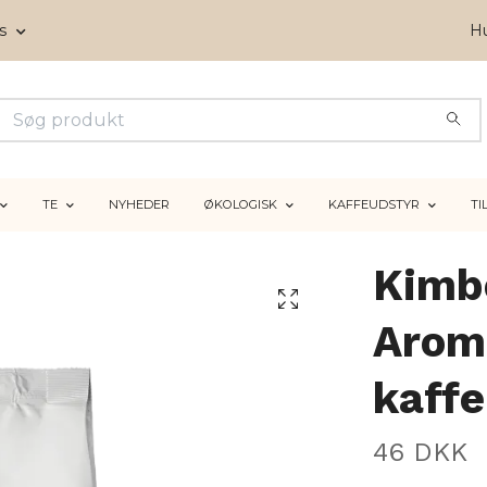
ms
Hu
TE
NYHEDER
ØKOLOGISK
KAFFEUDSTYR
TI
Kimb
Arom
kaff
46 DKK