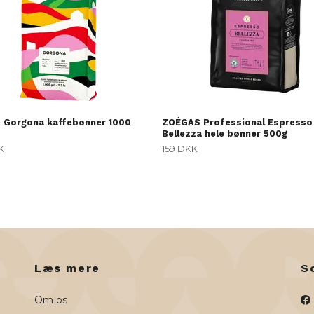
è Gorgona kaffebønner 1000
ZOÉGAS Professional Espresso
Bellezza hele bønner 500g
K
159 DKK
Læs mere
S
Om os