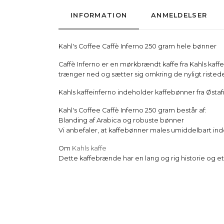
INFORMATION
ANMELDELSER
Kahl's Coffee Caffè Inferno 250 gram hele bønner
Caffè Inferno er en mørkbrændt kaffe fra Kahls kaffe,
trænger ned og sætter sig omkring de nyligt risted
Kahls kaffeinferno indeholder kaffebønner fra Østafr
Kahl's Coffee Caffè Inferno 250 gram består af:
Blanding af Arabica og robuste bønner
Vi anbefaler, at kaffebønner males umiddelbart in
Om
Kahls kaffe
Dette kaffebrænde har en lang og rig historie og e