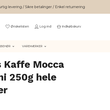
rtig levering / Sikre betalinger / Enkel returnering
Ønskelisten
Log ind
Indkøbskurv
LBEHØR
VAREMÆRKER
s Kaffe Mocca
i 250g hele
er