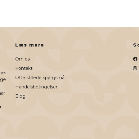
Læs mere
S
Om os
Kontakt
ne.
Ofte stillede spørgsmål
uge
Handelsbetingelser
har
Blog
r.