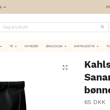
ms
Hu
TE
NYHEDER
ØKOLOGISK
KAFFEUDSTYR
TI
Kahl
Sanan
bønn
65 DKK