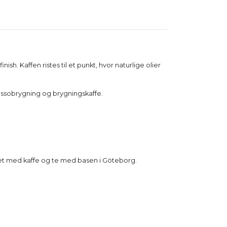
sh. Kaffen ristes til et punkt, hvor naturlige olier
pressobrygning og brygningskaffe.
jdet med kaffe og te med basen i Göteborg.