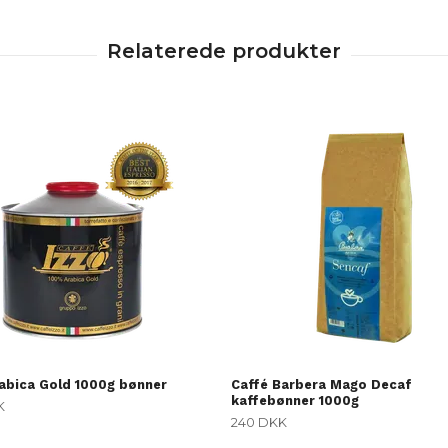
rabica Gold 1000g bønner
Caffé Barbera Mago Decaf
kaffebønner 1000g
K
240 DKK