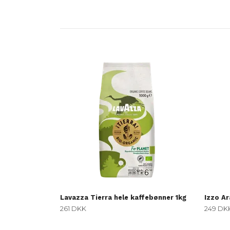
Lavazza Tierra hele kaffebønner 1kg
Izzo A
261 DKK
249 DK