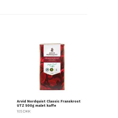
Lucaffe Colomb
kaffebønner 5
503 DKK
Arvid Nordquist Classic Franskrost
UTZ 500g malet kaffe
105 DKK