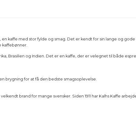
 en kaffe med stor fylde og smag. Det er kendt for sin lange og gode fini
e kaffebønner.
ika, Brasilien og Indien. Det er en kaffe, der er velegnet til både es
den brygning for at få den bedste smagsoplevelse.
t velkendt brand for mange svensker. Siden 1911 har Kalhs Kaffe arbe