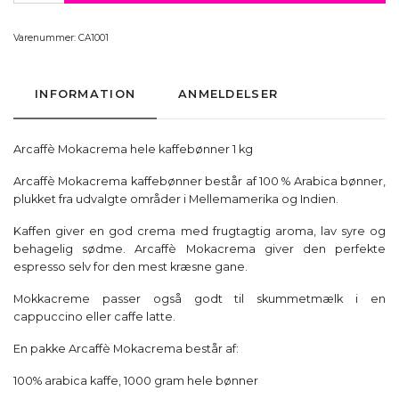
Varenummer:
CA1001
INFORMATION
ANMELDELSER
Arcaffè Mokacrema hele kaffebønner 1 kg
Arcaffè Mokacrema kaffebønner består af 100 % Arabica bønner,
plukket fra udvalgte områder i Mellemamerika og Indien.
Kaffen giver en god crema med frugtagtig aroma, lav syre og
behagelig sødme. Arcaffè Mokacrema giver den perfekte
espresso selv for den mest kræsne gane.
Mokkacreme passer også godt til skummetmælk i en
cappuccino eller caffe latte.
En pakke Arcaffè Mokacrema består af:
100% arabica kaffe, 1000 gram hele bønner