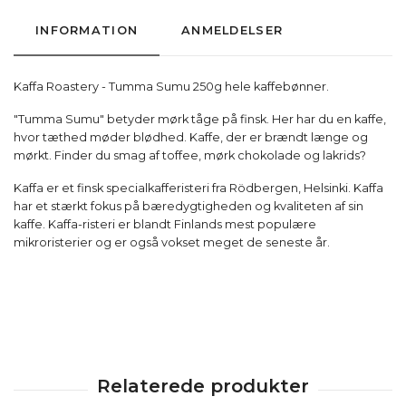
INFORMATION
ANMELDELSER
Kaffa Roastery - Tumma Sumu 250g hele kaffebønner.
"Tumma Sumu" betyder mørk tåge på finsk. Her har du en kaffe,
hvor tæthed møder blødhed. Kaffe, der er brændt længe og
mørkt. Finder du smag af toffee, mørk chokolade og lakrids?
Kaffa er et finsk specialkafferisteri fra Rödbergen, Helsinki. Kaffa
har et stærkt fokus på bæredygtigheden og kvaliteten af sin
kaffe. Kaffa-risteri er blandt Finlands mest populære
mikroristerier og er også vokset meget de seneste år.