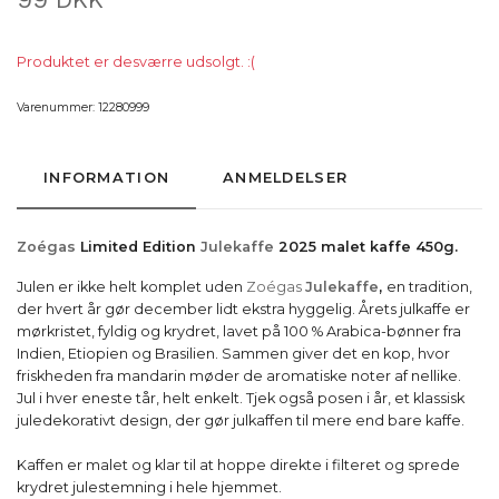
Produktet er desværre udsolgt. :(
Varenummer:
12280999
INFORMATION
ANMELDELSER
Zoégas
Limited Edition
Julekaffe
2025 malet kaffe 450g.
Julen er ikke helt komplet uden
Zoégas
Julekaffe
,
en tradition,
der hvert år gør december lidt ekstra hyggelig. Årets julkaffe er
mørkristet, fyldig og krydret, lavet på 100 % Arabica-bønner fra
Indien, Etiopien og Brasilien. Sammen giver det en kop, hvor
friskheden fra mandarin møder de aromatiske noter af nellike.
Jul i hver eneste tår, helt enkelt. Tjek også posen i år, et klassisk
juledekorativt design, der gør julkaffen til mere end bare kaffe.
Kaffen er malet og klar til at hoppe direkte i filteret og sprede
krydret julestemning i hele hjemmet.