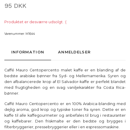
95 DKK
Produktet er desværre udsolgt. :(
Varenummer:
M1644
INFORMATION
ANMELDELSER
Caffé Mauro Centopercento malet kaffe er en blanding af de
bedste arabiske bønner fra Syd- og Mellemamerika. Syren og
den afbalancerede krop af El Salvador-kaffe er perfekt blandet
med frugtigheden og en svag vaniljekarakter fra Costa Rica-
bønner.
Caffé Mauro Centopercento er en 100% Arabica-blanding med
dejlig aroma, god krop og typiske toner fra syren. Dette er en
kaffe til alle kaffegourmeter og anbefales til brug i restauranter
og kaffebarer. Den friskmalte er den bedste og brygges i
filterbryggerier, pressebryggerier eller i en espressomaskine.