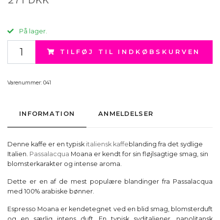
På lager.
TILFØJ TIL INDKØBSKURVEN
Varenummer:
041
INFORMATION
ANMELDELSER
Denne kaffe er en typisk
italiensk kaffe
blanding fra det sydlige
Italien.
Passalacqua
Moana er kendt for sin fløjlsagtige smag, sin
blomsterkarakter og intense aroma.
Dette er en af de mest populære blandinger fra Passalacqua
med 100% arabiske bønner.
Espresso Moana er kendetegnet ved en blid smag, blomsterduft
og en særlig intens duft. En typisk syditaliener, napolitansk