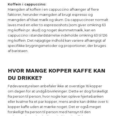
Koffein i cappuccino:
Mængden af koffein i en cappuccino afhænger af flere
faktorer, herunder mængden af brugt espresso og
mængden af tilsat mælk og skum. Da cappuccinoer normalt
laves med en eller to espressoshots (som giver omkring 63
mg koffein pr. skud) og noget skummetmælk, kan en
cappuccino i standardstørrelse indeholde omkring 63 til 126
mg koffein. Det nøjagtige indhold kan variere afhængigt af
specifikke brygningsmetoder og proportioner, der bruges
af baristaen.
HVOR MANGE KOPPER KAFFE KAN
DU DRIKKE?
Fødevarestyrelsen anbefaler ikke at overstige 16 kopper
om dagen for at undgå bivirkninger. Dette er dog forskelligt
fra person til person, hvor nogle kan opleve hjertebanken
eller kvalme fra et par kopper, mens andre kan drikke over ti
kopper kaffe uden at mærke noget. Det er også meget
forskelligt fra person til person med hensyn til den