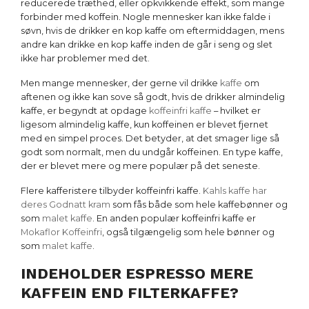
reducerede træthed, eller opkvikkende effekt, som mange
forbinder med koffein. Nogle mennesker kan ikke falde i
søvn, hvis de drikker en kop kaffe om eftermiddagen, mens
andre kan drikke en kop kaffe inden de går i seng og slet
ikke har problemer med det.
Men mange mennesker, der gerne vil drikke
kaffe
om
aftenen og ikke kan sove så godt, hvis de drikker almindelig
kaffe, er begyndt at opdage
koffeinfri kaffe
– hvilket er
ligesom almindelig kaffe, kun koffeinen er blevet fjernet
med en simpel proces. Det betyder, at det smager lige så
godt som normalt, men du undgår koffeinen. En type kaffe,
der er blevet mere og mere populær på det seneste.
Flere kafferistere tilbyder koffeinfri kaffe.
Kahls kaffe har
deres Godnatt kram
som fås både som hele kaffebønner og
som
malet kaffe
. En anden populær koffeinfri kaffe er
Mokaflor Koffeinfri
, også tilgængelig som hele bønner og
som
malet kaffe
.
INDEHOLDER ESPRESSO MERE
KAFFEIN END FILTERKAFFE?