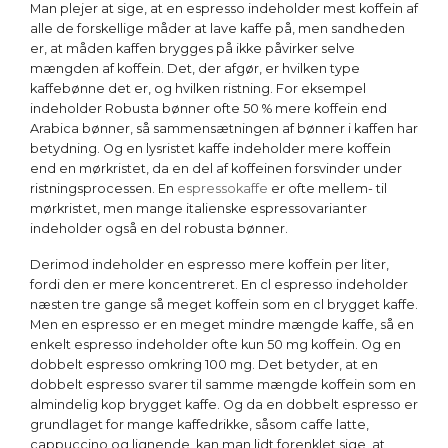
Man plejer at sige, at en espresso indeholder mest koffein af
alle de forskellige måder at lave kaffe på, men sandheden
er, at måden kaffen brygges på ikke påvirker selve
mængden af koffein. Det, der afgør, er hvilken type
kaffebønne det er, og hvilken ristning. For eksempel
indeholder Robusta bønner ofte 50 % mere koffein end
Arabica bønner, så sammensætningen af bønner i kaffen har
betydning. Og en lysristet kaffe indeholder mere koffein
end en mørkristet, da en del af koffeinen forsvinder under
ristningsprocessen. En
espressokaffe
er ofte mellem- til
mørkristet, men mange italienske espressovarianter
indeholder også en del robusta bønner.
Derimod indeholder en espresso mere koffein per liter,
fordi den er mere koncentreret. En cl espresso indeholder
næsten tre gange så meget koffein som en cl brygget kaffe.
Men en espresso er en meget mindre mængde kaffe, så en
enkelt espresso indeholder ofte kun 50 mg koffein. Og en
dobbelt espresso omkring 100 mg. Det betyder, at en
dobbelt espresso svarer til samme mængde koffein som en
almindelig kop brygget kaffe. Og da en dobbelt espresso er
grundlaget for mange kaffedrikke, såsom caffe latte,
cappuccino og lignende, kan man lidt forenklet sige, at