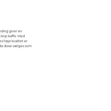
nding giver en
s kop kaffe. Med
 høje kvalitet er
, da disse sælges som