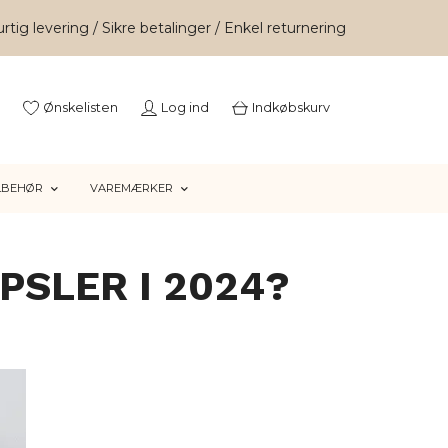
rtig levering / Sikre betalinger / Enkel returnering
Ønskelisten
Log ind
Indkøbskurv
LBEHØR
VAREMÆRKER
PSLER I 2024?