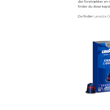
der foretrækker en m
finder du disse kapsl
Du finder
Lavazza C