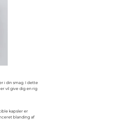
er i din smag. I dette
r vil give dig en rig
ible kapsler er
anceret blanding af