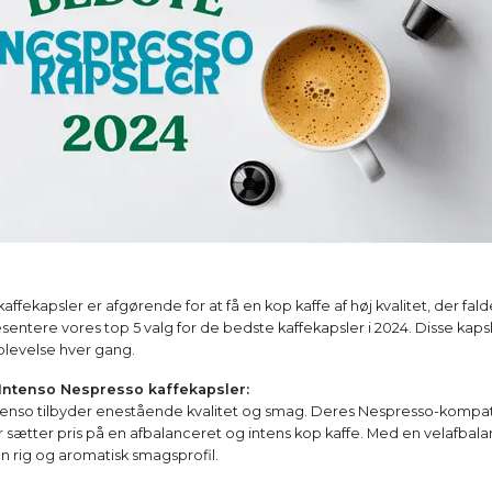
affekapsler er afgørende for at få en kop kaffe af høj kvalitet, der fald
sentere vores top 5 valg for de bedste kaffekapsler i 2024. Disse kapsle
plevelse hver gang.
 Intenso Nespresso kaffekapsler:
ntenso tilbyder enestående kvalitet og smag. Deres Nespresso-kompat
r sætter pris på en afbalanceret og intens kop kaffe. Med en velafbal
n rig og aromatisk smagsprofil.