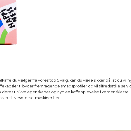
kaffe du vælger fra vores top 5 valg, kan du være sikker på, at du vil 
affekapsler tilbyder fremragende smagsprofiler og vil tilfredsstille sel
k deres unikke egenskaber og nyd en kaffeoplevelse i verdensklasse. 
psler
til Nespresso-maskiner
her
.