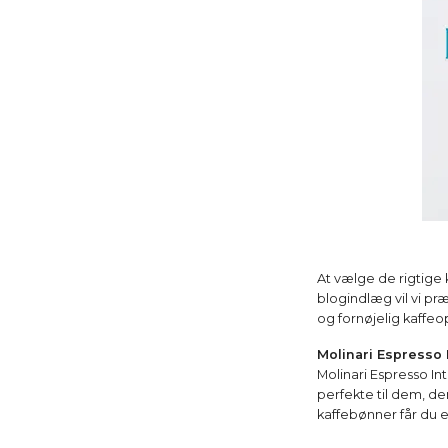
At vælge de rigtige k
blogindlæg vil vi præ
og fornøjelig kaffeo
Molinari Espresso
Molinari Espresso I
perfekte til dem, de
kaffebønner får du e